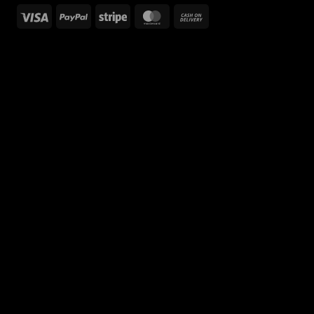
Visa
PayPal
Stripe
MasterCard
Cash
On
Delivery