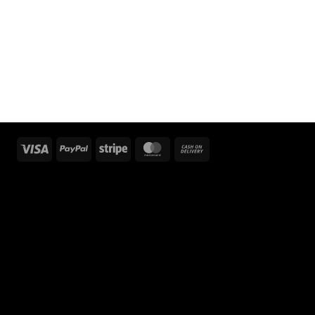
Visa
PayPal
Stripe
MasterCard
Cash
On
Delivery