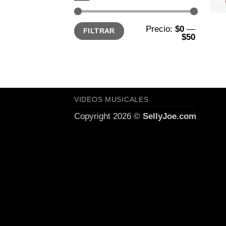
Precio
Precio
Precio:
$0
—
FILTRAR
mínimo
máximo
$50
VIDEOS MUSICALES
Copyright 2026 ©
SellyJoe.com